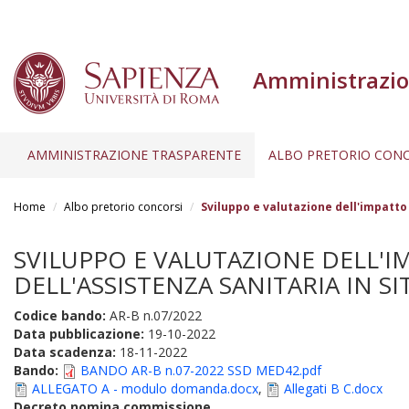
Amministrazio
AMMINISTRAZIONE TRASPARENTE
ALBO PRETORIO CONC
Salta
al
Home
Albo pretorio concorsi
Sviluppo e valutazione dell'impatto
contenuto
principale
SVILUPPO E VALUTAZIONE DELL'
DELL'ASSISTENZA SANITARIA IN SI
Codice bando:
AR-B n.07/2022
Data pubblicazione:
19-10-2022
Data scadenza:
18-11-2022
Bando:
BANDO AR-B n.07-2022 SSD MED42.pdf
ALLEGATO A - modulo domanda.docx
,
Allegati B C.docx
Decreto nomina commissione