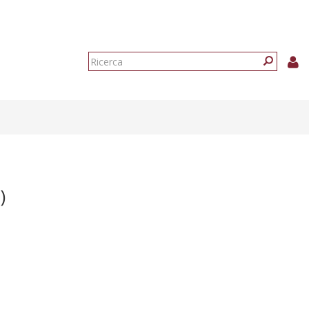
Form
di
Ricerca
ricerca
)