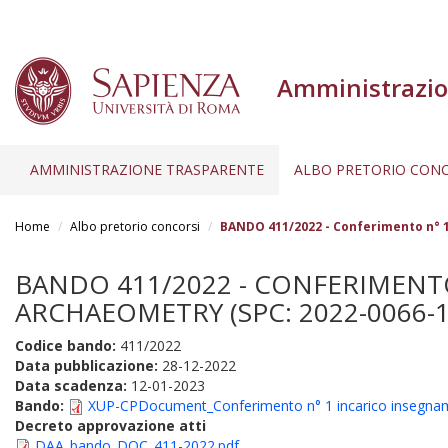
Amministrazio
AMMINISTRAZIONE TRASPARENTE
ALBO PRETORIO CONC
Salta
al
Home
Albo pretorio concorsi
BANDO 411/2022 - Conferimento n° 1
contenuto
principale
BANDO 411/2022 - CONFERIMENTO 
ARCHAEOMETRY (SPC: 2022-0066-1
Codice bando:
411/2022
Data pubblicazione:
28-12-2022
Data scadenza:
12-01-2023
Bando:
XUP-CPDocument_Conferimento n° 1 incarico insegnam
Decreto approvazione atti
DAA_bando_DOC_411-2022.pdf