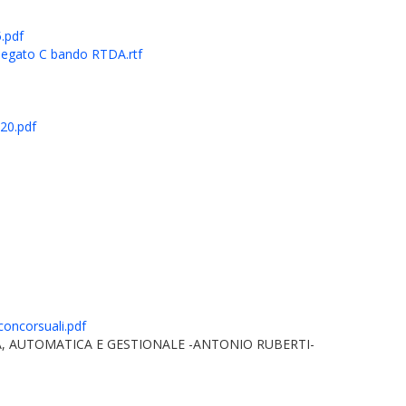
.pdf
legato C bando RTDA.rtf
0.pdf
oncorsuali.pdf
, AUTOMATICA E GESTIONALE -ANTONIO RUBERTI-