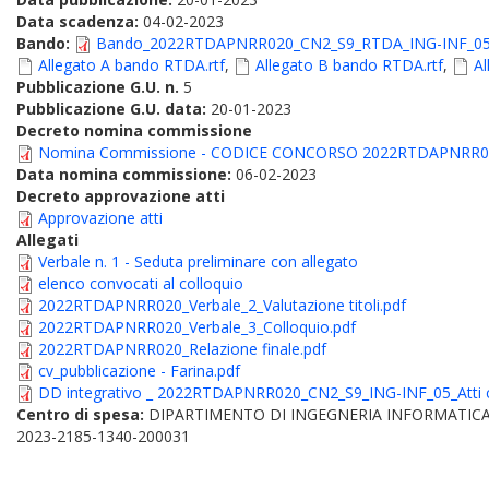
Data scadenza:
04-02-2023
Bando:
Bando_2022RTDAPNRR020_CN2_S9_RTDA_ING-INF_05
Allegato A bando RTDA.rtf
,
Allegato B bando RTDA.rtf
,
Al
Pubblicazione G.U. n.
5
Pubblicazione G.U. data:
20-01-2023
Decreto nomina commissione
Nomina Commissione - CODICE CONCORSO 2022RTDAPNRR02
Data nomina commissione:
06-02-2023
Decreto approvazione atti
Approvazione atti
Allegati
Verbale n. 1 - Seduta preliminare con allegato
elenco convocati al colloquio
2022RTDAPNRR020_Verbale_2_Valutazione titoli.pdf
2022RTDAPNRR020_Verbale_3_Colloquio.pdf
2022RTDAPNRR020_Relazione finale.pdf
cv_pubblicazione - Farina.pdf
DD integrativo _ 2022RTDAPNRR020_CN2_S9_ING-INF_05_Atti c
Centro di spesa:
DIPARTIMENTO DI INGEGNERIA INFORMATICA
2023-2185-1340-200031