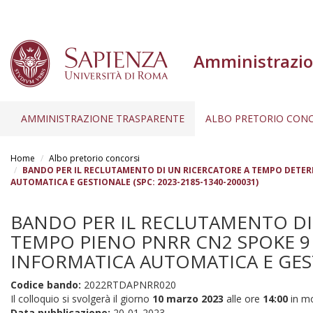
Amministrazio
AMMINISTRAZIONE TRASPARENTE
ALBO PRETORIO CONC
Salta
al
Home
Albo pretorio concorsi
contenuto
BANDO PER IL RECLUTAMENTO DI UN RICERCATORE A TEMPO DETERM
AUTOMATICA E GESTIONALE (SPC: 2023-2185-1340-200031)
principale
BANDO PER IL RECLUTAMENTO DI
TEMPO PIENO PNRR CN2 SPOKE 9 
INFORMATICA AUTOMATICA E GESTI
Codice bando:
2022RTDAPNRR020
Il colloquio si svolgerà il giorno
10 marzo 2023
alle ore
14:00
in mo
Data pubblicazione:
20-01-2023