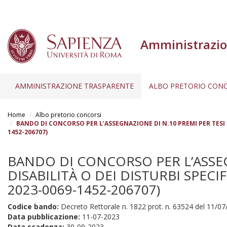
Amministrazio
AMMINISTRAZIONE TRASPARENTE
ALBO PRETORIO CONC
Salta
al
Home
Albo pretorio concorsi
contenuto
BANDO DI CONCORSO PER L’ASSEGNAZIONE DI N.10 PREMI PER TESI DI
1452-206707)
principale
BANDO DI CONCORSO PER L’ASSEG
DISABILITÀ O DEI DISTURBI SPECI
2023-0069-1452-206707)
Codice bando:
Decreto Rettorale n. 1822 prot. n. 63524 del 11/0
Data pubblicazione:
11-07-2023
Data scadenza:
30-09-2023