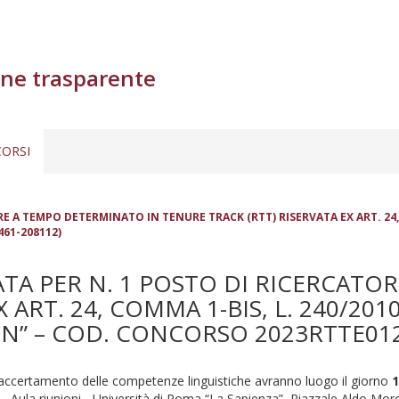
ne trasparente
ORSI
 A TEMPO DETERMINATO IN TENURE TRACK (RTT) RISERVATA EX ART. 24, C
461-208112)
TA PER N. 1 POSTO DI RICERCATO
ART. 24, COMMA 1-BIS, L. 240/2010
” – COD. CONCORSO 2023RTTE012 (
l’accertamento delle competenze linguistiche avranno luogo il giorno
1
a - Aula riunioni - Università di Roma “La Sapienza”, Piazzale Aldo M