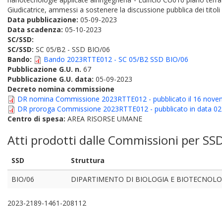
Giudicatrice, ammessi a sostenere la discussione pubblica dei titol
Data pubblicazione:
05-09-2023
Data scadenza:
05-10-2023
SC/SSD:
SC/SSD:
SC 05/B2 - SSD BIO/06
Bando:
Bando 2023RTTE012 - SC 05/B2 SSD BIO/06
Pubblicazione G.U. n.
67
Pubblicazione G.U. data:
05-09-2023
Decreto nomina commissione
DR nomina Commissione 2023RTTE012 - pubblicato il 16 nove
DR proroga Commissione 2023RTTE012 - pubblicato in data 02
Centro di spesa:
AREA RISORSE UMANE
Atti prodotti dalle Commissioni per SS
SSD
Struttura
BIO/06
DIPARTIMENTO DI BIOLOGIA E BIOTECNOLO
2023-2189-1461-208112