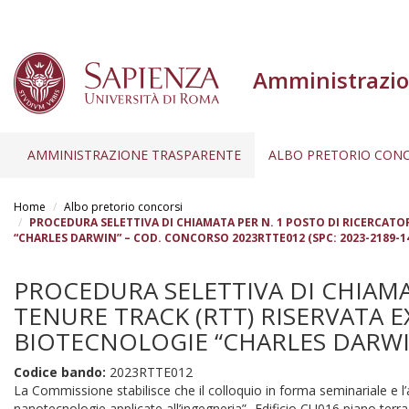
Amministrazio
AMMINISTRAZIONE TRASPARENTE
ALBO PRETORIO CONC
Salta
al
Home
Albo pretorio concorsi
contenuto
PROCEDURA SELETTIVA DI CHIAMATA PER N. 1 POSTO DI RICERCATORE
“CHARLES DARWIN” – COD. CONCORSO 2023RTTE012 (SPC: 2023-2189-1
principale
PROCEDURA SELETTIVA DI CHIAMA
TENURE TRACK (RTT) RISERVATA EX 
BIOTECNOLOGIE “CHARLES DARWIN
Codice bando:
2023RTTE012
La Commissione stabilisce che il colloquio in forma seminariale e 
nanotecnologie applicate all’ingegneria”- Edificio CU016 piano terr