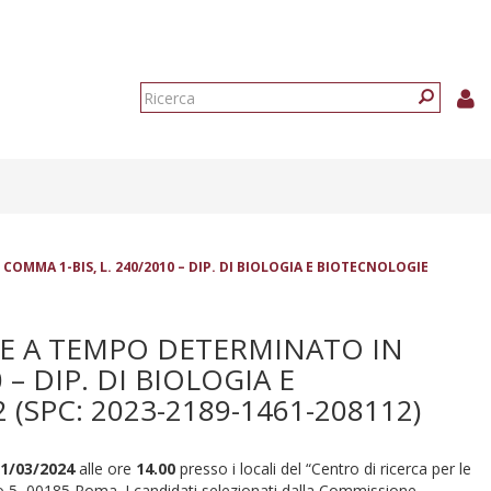
Form
di
Ricerca
ricerca
OMMA 1-BIS, L. 240/2010 – DIP. DI BIOLOGIA E BIOTECNOLOGIE
RE A TEMPO DETERMINATO IN
 – DIP. DI BIOLOGIA E
SPC: 2023-2189-1461-208112)
1/03/2024
alle ore
14.00
presso i locali del “Centro di ricerca per le
oro 5, 00185 Roma. I candidati selezionati dalla Commissione