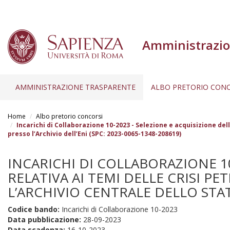
Amministrazio
AMMINISTRAZIONE TRASPARENTE
ALBO PRETORIO CONC
Salta
al
Home
Albo pretorio concorsi
contenuto
Incarichi di Collaborazione 10-2023 - Selezione e acquisizione del
presso l’Archivio dell’Eni (SPC: 2023-0065-1348-208619)
principale
INCARICHI DI COLLABORAZIONE 1
RELATIVA AI TEMI DELLE CRISI P
L’ARCHIVIO CENTRALE DELLO STATO
Codice bando:
Incarichi di Collaborazione 10-2023
Data pubblicazione:
28-09-2023
Data scadenza:
16-10-2023