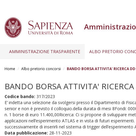
Amministrazio
AMMINISTRAZIONE TRASPARENTE
ALBO PRETORIO CONC
Salta
al
Home
Albo pretorio concorsi
BANDO BORSA ATTIVITA' RICERCA DD 3
contenuto
principale
BANDO BORSA ATTIVITA' RICERCA D
Codice bando:
317/2023
E’ indetta una selezione da svolgersi presso il Dipartimento di Fisica
senior e non è previsto il colloquio.della durata di mesi 8Fon
n. 1 borse di euro 11.400,00Ricerca: Ci si propone di sviluppare me
applicazioni nell’esperimento ATLAS e in vista di futuri esperimenti
successivamente di inserirli nel sistema di trigger dell’esperim
Data pubblicazione:
28-11-2023