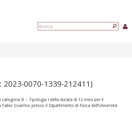
Form
di
Ricerca
ricerca
2023-0070-1339-212411)
i categoria B – Tipologia I della durata di 12 mesi per il
abio Sciarrino presso il Dipartimento di Fisica dell’Università