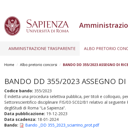
Amministrazio
AMMINISTRAZIONE TRASPARENTE
ALBO PRETORIO CONC
Salta
al
Home
Albo pretorio concorsi
BANDO DD 355/2023 ASSEGNO DI RICE
contenuto
principale
BANDO DD 355/2023 ASSEGNO DI R
Codice bando:
355/2023
È indetta una procedura selettiva pubblica, per titoli e colloquio, per
Settorescientifico disciplinare FIS/03-SC02/B1 relativo al seguente 
degliStudi di Roma “La Sapienza”.
Data pubblicazione:
19-12-2023
Data scadenza:
18-01-2024
Bando:
Bando _DD 355_2023_sciarrino_prot.pdf