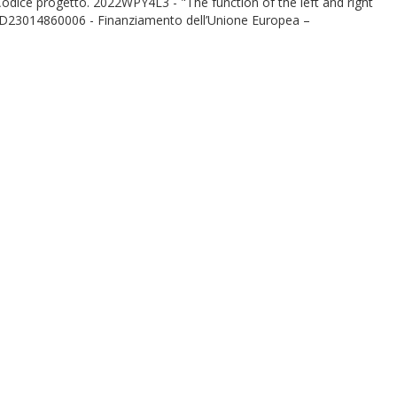
 Codice progetto. 2022WPY4L3 - "The function of the left and right
D23014860006 - Finanziamento dell’Unione Europea –