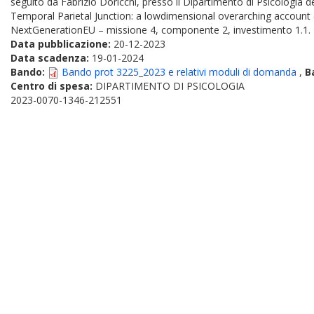
seguito da Fabrizio Doricchi, presso il Dipartimento di Psicologia 
Temporal Parietal Junction: a lowdimensional overarching acc
NextGenerationEU – missione 4, componente 2, investimento 1.1. T
Data pubblicazione:
20-12-2023
Data scadenza:
19-01-2024
Bando:
Bando prot 3225_2023 e relativi moduli di domanda
,
B
Centro di spesa:
DIPARTIMENTO DI PSICOLOGIA
2023-0070-1346-212551