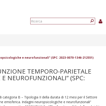
Form
di
Ricerca
ricerca
uropsicologiche e neurofunzionali” (SPC: 2023-0070-1346-212551)
GIUNZIONE TEMPORO-PARIETALE
E E NEUROFUNZIONALI” (SPC:
di categoria B – Tipologia II della durata di 12 mesi per il Settore
one emisferica. Indagini neuropsicologiche e neurofunzionali”