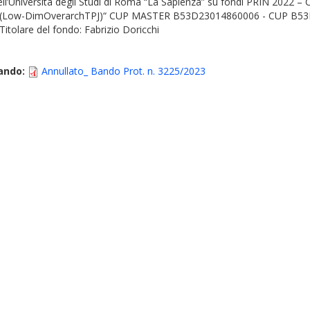
dell’Università degli Studi di Roma “La Sapienza” su fondi PRIN 2022 –
ount (Low-DimOverarchTPJ)“ CUP MASTER B53D23014860006 - CUP B53
itolare del fondo: Fabrizio Doricchi
ando:
Annullato_ Bando Prot. n. 3225/2023