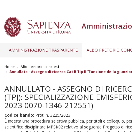
Amministrazio
AMMINISTRAZIONE TRASPARENTE
ALBO PRETORIO CONC
Salta
al
Home
Albo pretorio concorsi
contenuto
Annullato - Assegno di ricerca Cat B Tip II “Funzione della giunz
principale
ANNULLATO - ASSEGNO DI RICERC
(TPJ): SPECIALIZZAZIONE EMISFE
2023-0070-1346-212551)
Codice bando:
Prot. n. 3225/2023
È indetta una procedura selettiva pubblica, per titoli e colloquio, per
scientifico disciplinare MPSI/02 relativo al seguente Progetto di ri