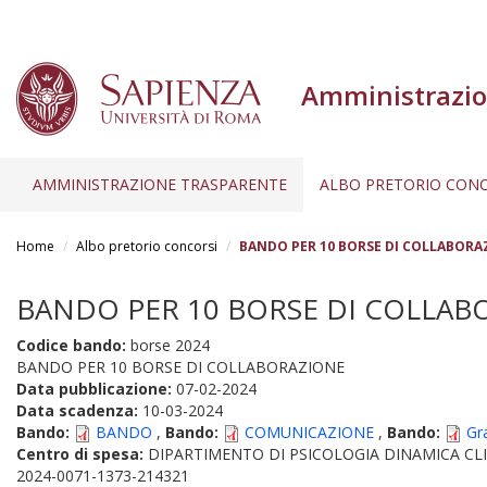
Amministrazio
AMMINISTRAZIONE TRASPARENTE
ALBO PRETORIO CONC
Salta
al
Home
Albo pretorio concorsi
BANDO PER 10 BORSE DI COLLABORAZIO
contenuto
principale
BANDO PER 10 BORSE DI COLLABORA
Codice bando:
borse 2024
BANDO PER 10 BORSE DI COLLABORAZIONE
Data pubblicazione:
07-02-2024
Data scadenza:
10-03-2024
Bando:
BANDO
,
Bando:
COMUNICAZIONE
,
Bando:
Gr
Centro di spesa:
DIPARTIMENTO DI PSICOLOGIA DINAMICA CLI
2024-0071-1373-214321