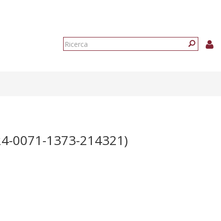
Form
di
Ricerca
ricerca
4-0071-1373-214321)