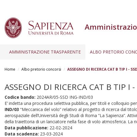
Amministrazio
AMMINISTRAZIONE TRASPARENTE
ALBO PRETORIO CONC
Salta
al
Home
Albo pretorio concorsi
ASSEGNO DI RICERCA CAT B TIP I - SS
contenuto
principale
ASSEGNO DI RICERCA CAT B TIP I -
Codice bando:
2024AR/05-SSD ING-IND/03
E’ indetta una procedura selettiva pubblica, per titoli e colloquio per 
IND/03
“Meccanica del volo” relativo al progetto di ricerca dal tito
aerospaziale dell’Università degli Studi di Roma “La Sapienza”. Attivit
della traiettoria di un lanciatore nella fase di volo atmosferica. La 
Data pubblicazione:
22-02-2024
Data scadenza:
23-03-2024