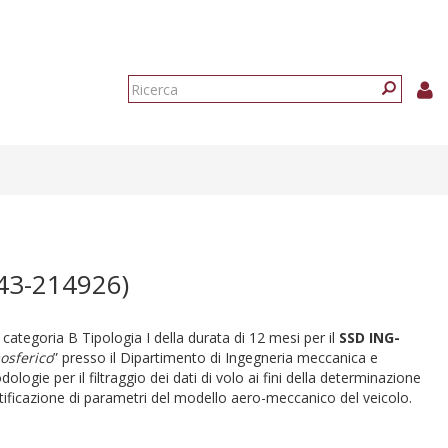
Form
di
Ricerca
ricerca
43-214926)
di categoria B Tipologia I della durata di 12 mesi per il
SSD ING-
mosferico
” presso il Dipartimento di Ingegneria meccanica e
ologie per il filtraggio dei dati di volo ai fini della determinazione
dentificazione di parametri del modello aero-meccanico del veicolo.