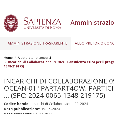
Amministrazio
AMMINISTRAZIONE TRASPARENTE
ALBO PRETORIO CONC
Salta
al
Home
Albo pretorio concorsi
contenuto
Incarichi di Collaborazione 09-2024 - Consulenza etica per il p
1348-219175)
principale
INCARICHI DI COLLABORAZIONE 0
OCEAN-01 "PARTART4OW. PARTIC
... (SPC: 2024-0065-1348-219175)
Codice bando:
Incarichi di Collaborazione 09-2024
Data pubblicazione:
19-06-2024
Data scadenza:
05-07-2024