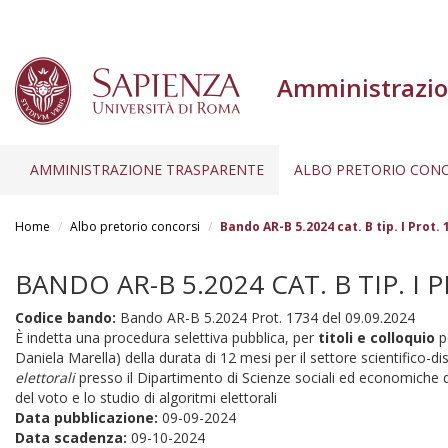
Amministrazio
AMMINISTRAZIONE TRASPARENTE
ALBO PRETORIO CONC
Salta
al
Home
Albo pretorio concorsi
Bando AR-B 5.2024 cat. B tip. I Prot.
contenuto
principale
BANDO AR-B 5.2024 CAT. B TIP. I 
Codice bando:
Bando AR-B 5.2024 Prot. 1734 del 09.09.2024
È indetta una procedura selettiva pubblica, per
titoli e colloquio
pe
Daniela Marella) della durata di 12 mesi per il settore scientifico
elettorali
presso il Dipartimento di Scienze sociali ed economiche dell
del voto e lo studio di algoritmi elettorali
Data pubblicazione:
09-09-2024
Data scadenza:
09-10-2024