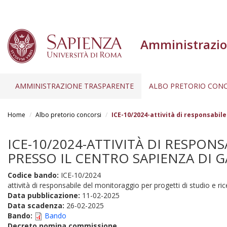
Amministrazio
AMMINISTRAZIONE TRASPARENTE
ALBO PRETORIO CONC
Salta
al
Home
Albo pretorio concorsi
ICE-10/2024-attività di responsabil
contenuto
principale
ICE-10/2024-ATTIVITÀ DI RESPON
PRESSO IL CENTRO SAPIENZA DI G
Codice bando:
ICE-10/2024
attività di responsabile del monitoraggio per progetti di studio e ri
Data pubblicazione:
11-02-2025
Data scadenza:
26-02-2025
Bando:
Bando
Decreto nomina commissione