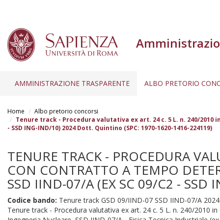
Amministrazio
AMMINISTRAZIONE TRASPARENTE
ALBO PRETORIO CONC
Salta
al
Home
Albo pretorio concorsi
contenuto
Tenure track - Procedura valutativa ex art. 24 c. 5 L. n. 240/2010
- SSD ING-IND/10) 2024 Dott. Quintino (SPC: 1970-1620-1416-224119)
principale
TENURE TRACK - PROCEDURA VALUTA
CON CONTRATTO A TEMPO DETERM
SSD IIND-07/A (EX SC 09/C2 - SSD
Codice bando:
Tenure track GSD 09/IIND-07 SSD IIND-07/A 2024
Tenure track - Procedura valutativa ex art. 24 c. 5 L. n. 240/2010 
Ingegneria Nucleare, SSD IIND-07/A - Fisica Tecnica Industriale (