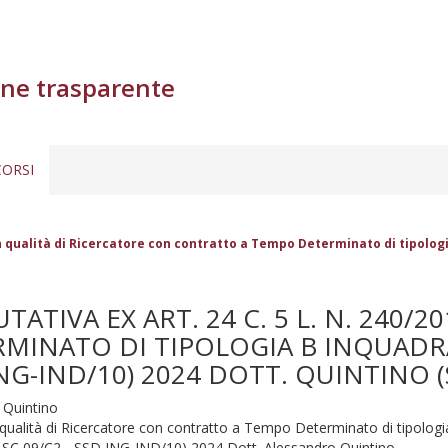
ne trasparente
ORSI
 in qualità di Ricercatore con contratto a Tempo Determinato di tipolog
TIVA EX ART. 24 C. 5 L. N. 240/2
INATO DI TIPOLOGIA B INQUADRA
 ING-IND/10) 2024 DOTT. QUINTINO (
 Quintino
in qualità di Ricercatore con contratto a Tempo Determinato di tipolo
ex SC 09/C2 - SSD ING-IND/10) 2024 Dott. Alessandro Quintino