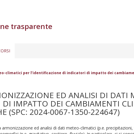
ne trasparente
ORSI
o-climatici per l’identificazione di indicatori di impatto dei cambiam
ONIZZAZIONE ED ANALISI DI DATI 
I DI IMPATTO DEI CAMBIAMENTI CL
(SPC: 2024-0067-1350-224647)
armonizzazione ed analisi di dati meteo-climatici (p.e. precipitazioni, te
omorfici (p.e. gravitativo, costiero, fluviale). In particolare, ci si con