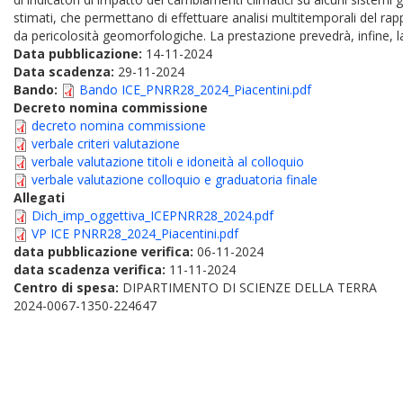
stimati, che permettano di effettuare analisi multitemporali del rapp
da pericolosità geomorfologiche. La prestazione prevedrà, infine, l
Data pubblicazione:
14-11-2024
Data scadenza:
29-11-2024
Bando:
Bando ICE_PNRR28_2024_Piacentini.pdf
Decreto nomina commissione
decreto nomina commissione
verbale criteri valutazione
verbale valutazione titoli e idoneità al colloquio
verbale valutazione colloquio e graduatoria finale
Allegati
Dich_imp_oggettiva_ICEPNRR28_2024.pdf
VP ICE PNRR28_2024_Piacentini.pdf
data pubblicazione verifica:
06-11-2024
data scadenza verifica:
11-11-2024
Centro di spesa:
DIPARTIMENTO DI SCIENZE DELLA TERRA
2024-0067-1350-224647