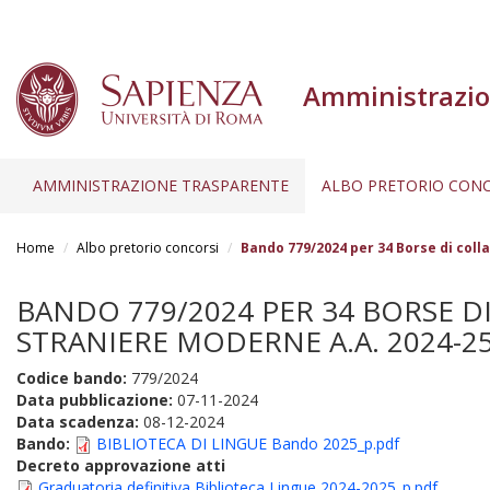
Amministrazio
AMMINISTRAZIONE TRASPARENTE
ALBO PRETORIO CONC
Salta
al
Home
Albo pretorio concorsi
Bando 779/2024 per 34 Borse di coll
contenuto
principale
BANDO 779/2024 PER 34 BORSE D
STRANIERE MODERNE A.A. 2024-25 
Codice bando:
779/2024
Data pubblicazione:
07-11-2024
Data scadenza:
08-12-2024
Bando:
BIBLIOTECA DI LINGUE Bando 2025_p.pdf
Decreto approvazione atti
Graduatoria definitiva Biblioteca Lingue 2024-2025_p.pdf