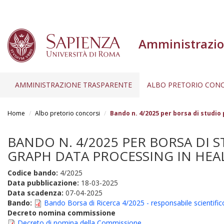
Amministrazio
AMMINISTRAZIONE TRASPARENTE
ALBO PRETORIO CONC
Salta
al
Home
Albo pretorio concorsi
Bando n. 4/2025 per borsa di studio
contenuto
principale
BANDO N. 4/2025 PER BORSA DI 
GRAPH DATA PROCESSING IN HEALT
Codice bando:
4/2025
Data pubblicazione:
18-03-2025
Data scadenza:
07-04-2025
Bando:
Bando Borsa di Ricerca 4/2025 - responsabile scientific
Decreto nomina commissione
Decreto di nomina della Commissione