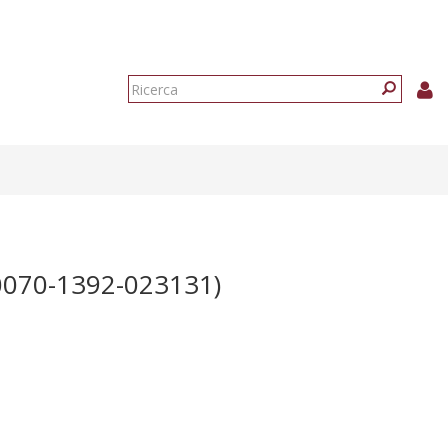
Form
di
Ricerca
ricerca
070-1392-023131)