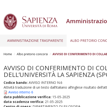
Amministrazio
AMMINISTRAZIONE TRASPARENTE
ALBO PRETORIO CONC
Salta
al
Home
Albo pretorio concorsi
AVVISO DI CONFERIMENTO DI COLLABOR
contenuto
principale
AVVISO DI CONFERIMENTO DI CO
DELL’UNIVERSITÀ LA SAPIENZA (SP
Codice bando:
AVVISO INTERNO N.6
Attività traduzione di un testo dall’italiano all’inglese risultato dell’at
Avviso interno 6
data pubblicazione verifica:
15-05-2025
data scadenza verifica:
21-05-2025
Centro di spesa:
DIPARTIMENTO DI FILOSOFIA