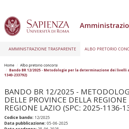
Amministrazio
AMMINISTRAZIONE TRASPARENTE
ALBO PRETORIO CONC
Salta
al
Home
Albo pretorio concorsi
contenuto
Bando BR 12/2025 - Metodologie per la determinazione dei livelli a
1340-233792)
principale
BANDO BR 12/2025 - METODOLOGIE
DELLE PROVINCE DELLA REGIONE 
REGIONE LAZIO (SPC: 2025-1136-1
Codice bando:
12/2025
Data pubblicazione:
05-06-2025
Data scadenza:
25-06-2025