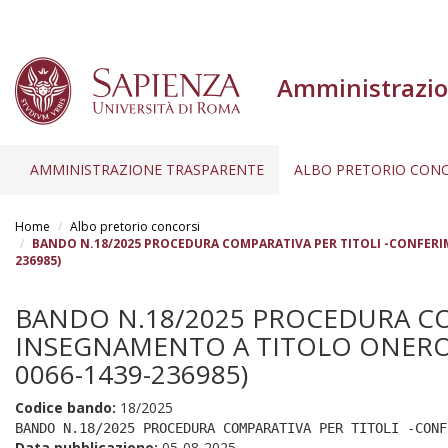
Amministrazio
AMMINISTRAZIONE TRASPARENTE
ALBO PRETORIO CONC
Salta
al
Home
Albo pretorio concorsi
contenuto
BANDO N.18/2025 PROCEDURA COMPARATIVA PER TITOLI -CONFERIMEN
236985)
principale
BANDO N.18/2025 PROCEDURA CO
INSEGNAMENTO A TITOLO ONEROSO E
0066-1439-236985)
Codice bando:
18/2025
BANDO N.18/2025 PROCEDURA COMPARATIVA PER TITOLI -CONF
Data pubblicazione:
05-08-2025