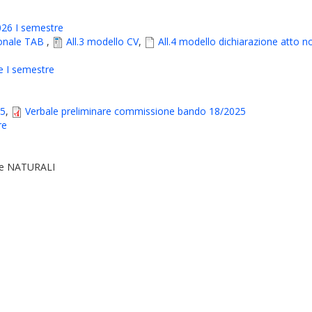
026 I semestre
sonale TAB
,
All.3 modello CV
,
All.4 modello dichiarazione atto n
e I semestre
25
,
Verbale preliminare commissione bando 18/2025
re
 e NATURALI