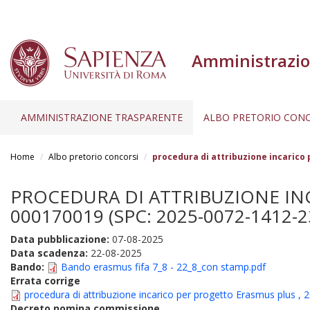
Amministrazio
AMMINISTRAZIONE TRASPARENTE
ALBO PRETORIO CONC
Salta
al
Home
Albo pretorio concorsi
procedura di attribuzione incarico 
contenuto
principale
PROCEDURA DI ATTRIBUZIONE INC
000170019 (SPC: 2025-0072-1412-2
Data pubblicazione:
07-08-2025
Data scadenza:
22-08-2025
Bando:
Bando erasmus fifa 7_8 - 22_8_con stamp.pdf
Errata corrige
procedura di attribuzione incarico per progetto Erasmus plus
Decreto nomina commissione