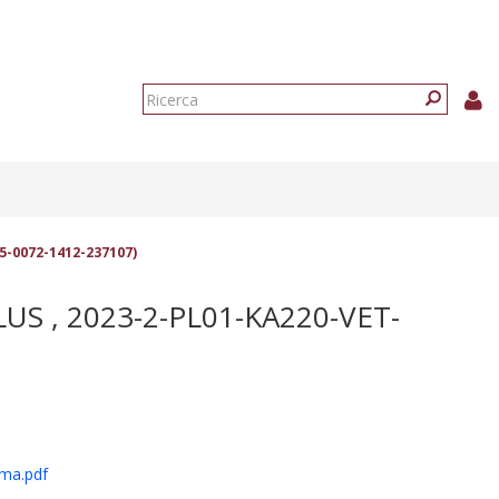
Form
di
Ricerca
ricerca
5-0072-1412-237107)
 , 2023-2-PL01-KA220-VET-
rma.pdf