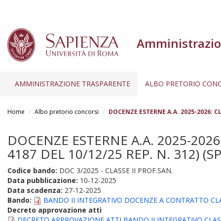
Amministrazio
AMMINISTRAZIONE TRASPARENTE
ALBO PRETORIO CONC
Salta
al
Home
Albo pretorio concorsi
DOCENZE ESTERNE A.A. 2025-2026: CLA
contenuto
principale
DOCENZE ESTERNE A.A. 2025-2026:
4187 DEL 10/12/25 REP. N. 312) (S
Codice bando:
DOC 3/2025 - CLASSE II PROF.SAN.
Data pubblicazione:
10-12-2025
Data scadenza:
27-12-2025
Bando:
BANDO II INTEGRATIVO DOCENZE A CONTRATTO CLASSE
Decreto approvazione atti
DECRETO APPROVAZIONE ATTI BANDO II INTEGRATIVO CLASSE