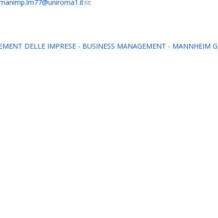
manimp.lm77@uniroma1.it
(link
:
sends
e-
mail)
MENT DELLE IMPRESE - BUSINESS MANAGEMENT - MANNHEIM 