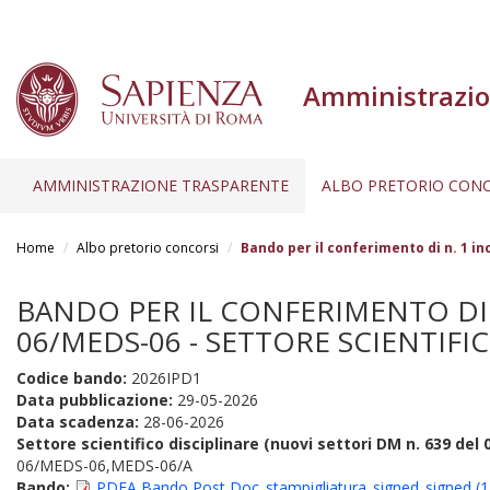
Amministrazio
AMMINISTRAZIONE TRASPARENTE
ALBO PRETORIO CONC
Salta
al
Home
Albo pretorio concorsi
Bando per il conferimento di n. 1 in
contenuto
principale
BANDO PER IL CONFERIMENTO DI 
06/MEDS-06 - SETTORE SCIENTIFIC
Codice bando:
2026IPD1
Data pubblicazione:
29-05-2026
Data scadenza:
28-06-2026
Settore scientifico disciplinare (nuovi settori DM n. 639 del 
06/MEDS-06,MEDS-06/A
Bando:
PDFA Bando Post Doc_stampigliatura_signed_signed (1