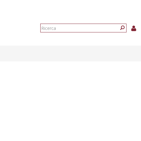
Form
di
Ricerca
ricerca