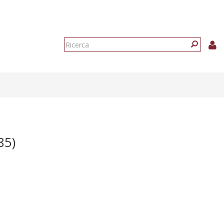
Form
di
Ricerca
ricerca
85)