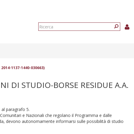
Form
di
Ricerca
ricerca
C: 2014-1137-1440-030663)
NI DI STUDIO-BORSE RESIDUE A.A.
e al paragrafo 5.
ani Comunitari e Nazionali che regolano il Programma e dalle
anda, devono autonomamente informarsi sulle possibilità di studio