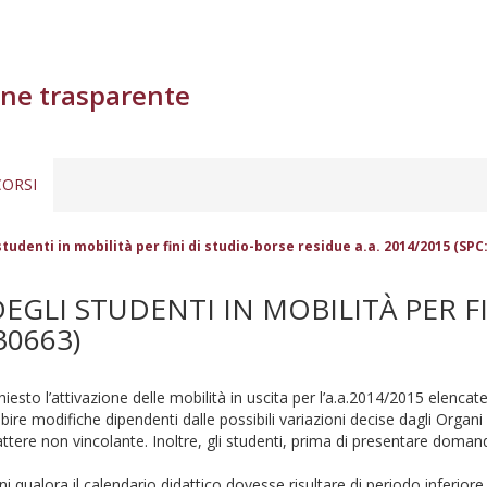
ne trasparente
ORSI
studenti in mobilità per fini di studio-borse residue a.a. 2014/2015 (SP
EGLI STUDENTI IN MOBILITÀ PER FI
30663)
hiesto l’attivazione delle mobilità in uscita per l’a.a.2014/2015 elencat
 subire modifiche dipendenti dalle possibili variazioni decise dagli Org
attere non vincolante. Inoltre, gli studenti, prima di presentare dom
i qualora il calendario didattico dovesse risultare di periodo inferiore.