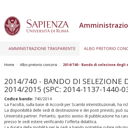
Amministrazio
AMMINISTRAZIONE TRASPARENTE
ALBO PRETORIO CONC
Salta
al
Home
Albo pretorio concorsi
2014/740 - Bando di selezione degli 
contenuto
principale
2014/740 - BANDO DI SELEZIONE D
2014/2015 (SPC: 2014-1137-1440-0
Codice bando:
740/2014
La Facoltà, sulla base di Accordi per Scambi interistituzionali, ha ric
La disponibilità delle sedi di destinazione e dei posti previsti, può
Università partner. Pertanto, questo avviso di pubblicazione ha car
presso le sedi estere verificando l'offerta didattica.
La durata della mobilità per le sedi a bando potrebbe subire riduzion