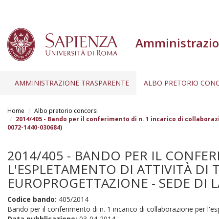
Amministrazio
AMMINISTRAZIONE TRASPARENTE
ALBO PRETORIO CONC
Salta
al
Home
Albo pretorio concorsi
contenuto
2014/405 - Bando per il conferimento di n. 1 incarico di collabora
0072-1440-030684)
principale
2014/405 - BANDO PER IL CONFE
L'ESPLETAMENTO DI ATTIVITÀ DI
EUROPROGETTAZIONE - SEDE DI LA
Codice bando:
405/2014
Bando per il conferimento di n. 1 incarico di collaborazione per l'e
Data pubblicazione:
03-04-2014