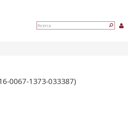
Form
di
Ricerca
ricerca
6-0067-1373-033387)