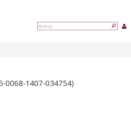
Form
di
Ricerca
ricerca
-0068-1407-034754)