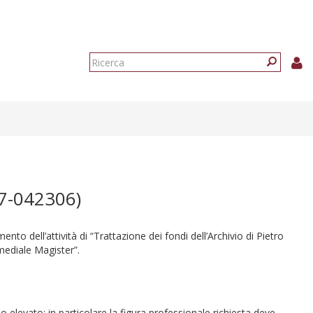
Form
di
Ricerca
ricerca
7-042306)
to dell’attività di “Trattazione dei fondi dell’Archivio di Pietro
mediale Magister”.
lo elevato; in particolare la figura professionale richiesta deve