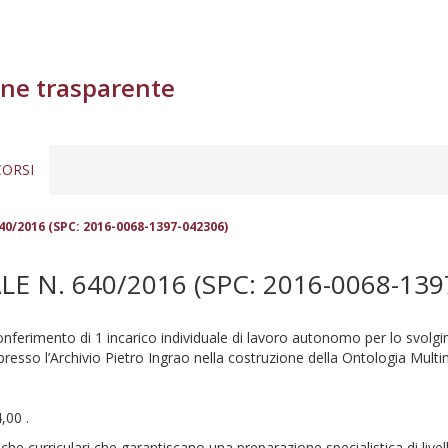
ne trasparente
ORSI
0/2016 (SPC: 2016-0068-1397-042306)
N. 640/2016 (SPC: 2016-0068-139
onferimento di 1 incarico individuale di lavoro autonomo per lo svolgimen
esso l’Archivio Pietro Ingrao nella costruzione della Ontologia Multi
4,00 .
iche curriculari che garantiscano una preparazione specialistica di livel