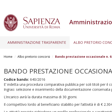
Amministrazio
AMMINISTRAZIONE TRASPARENTE
ALBO PRETORIO CONC
Salta
al
Home
Albo pretorio concorsi
Bando prestazione occasionale n. 64
contenuto
principale
BANDO PRESTAZIONE OCCASIONALE 
Codice bando:
640/2016
E’ indetta una procedura comparativa pubblica per soli titoli per il c
Ingrao: selezione e inserimento della documentazione conservata pr
L’incarico avrà la durata massima di 30 giorni.
Il corrispettivo lordo al beneficiario stabilito per l’attività è di € 2.30
Le attività previste richiedono un profilo professionale e caratterist