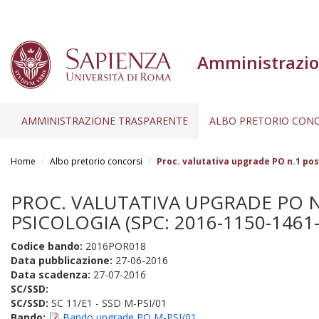
Amministrazio
AMMINISTRAZIONE TRASPARENTE
ALBO PRETORIO CONC
Salta
al
Home
Albo pretorio concorsi
Proc. valutativa upgrade PO n.1 post
contenuto
principale
PROC. VALUTATIVA UPGRADE PO N.1
PSICOLOGIA (SPC: 2016-1150-1461
Codice bando:
2016POR018
Data pubblicazione:
27-06-2016
Data scadenza:
27-07-2016
SC/SSD:
SC/SSD:
SC 11/E1 - SSD M-PSI/01
Bando:
Bando upgrade PO M-PSI/01