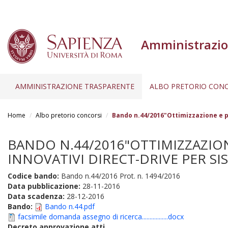
Amministrazio
AMMINISTRAZIONE TRASPARENTE
ALBO PRETORIO CONC
Salta
al
Home
Albo pretorio concorsi
Bando n.44/2016"Ottimizzazione e pr
contenuto
principale
BANDO N.44/2016"OTTIMIZZAZIO
INNOVATIVI DIRECT-DRIVE PER SIS
Codice bando:
Bando n.44/2016 Prot. n. 1494/2016
Data pubblicazione:
28-11-2016
Data scadenza:
28-12-2016
Bando:
Bando n.44.pdf
facsimile domanda assegno di ricerca.................docx
Decreto approvazione atti