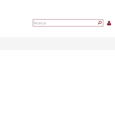
Form
di
Ricerca
ricerca