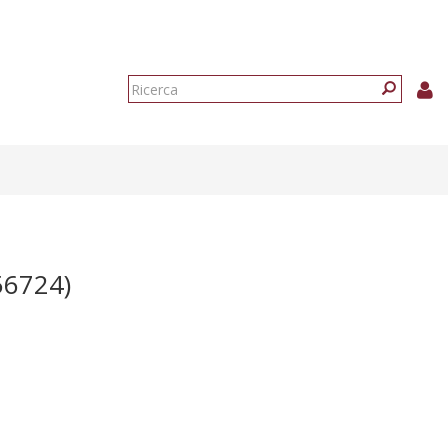
Form
di
Ricerca
ricerca
56724)