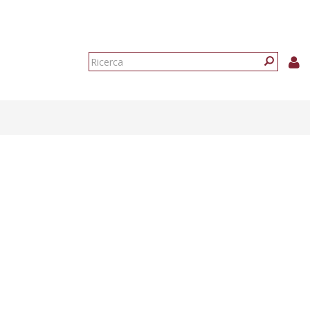
Form
di
Ricerca
ricerca