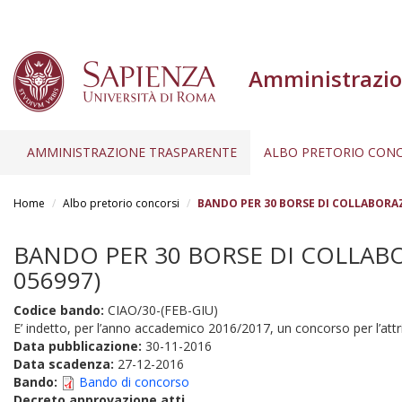
Amministrazio
AMMINISTRAZIONE TRASPARENTE
ALBO PRETORIO CONC
Salta
al
Home
Albo pretorio concorsi
BANDO PER 30 BORSE DI COLLABORAZI
contenuto
principale
BANDO PER 30 BORSE DI COLLABOR
056997)
Codice bando:
CIAO/30-(FEB-GIU)
E’ indetto, per l’anno accademico 2016/2017, un concorso per l’attr
Data pubblicazione:
30-11-2016
Data scadenza:
27-12-2016
Bando:
Bando di concorso
Decreto approvazione atti