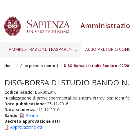
Amministrazio
AMMINISTRAZIONE TRASPARENTE
ALBO PRETORIO CONC
Salta
al
Home
Albo pretorio concorsi
DISG-Borsa di studio Bando n. 09/20
contenuto
principale
DISG-BORSA DI STUDIO BANDO N. 0
Codice bando:
BSR092016
“Realizzazione di prove sperimentali su sistemi di travi per l’identif
Data pubblicazione:
25-11-2016
Data scadenza:
15-12-2016
Bando:
Bando
Decreto approvazione atti
Approvazione atti