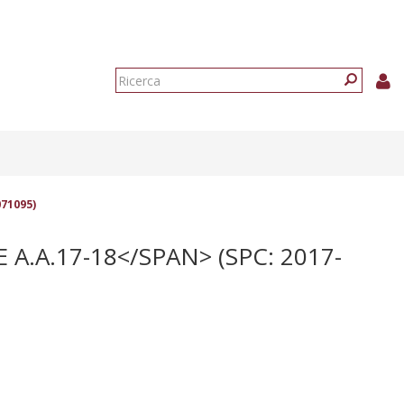
Form
di
Ricerca
ricerca
71095)
.A.17-18</SPAN> (SPC: 2017-