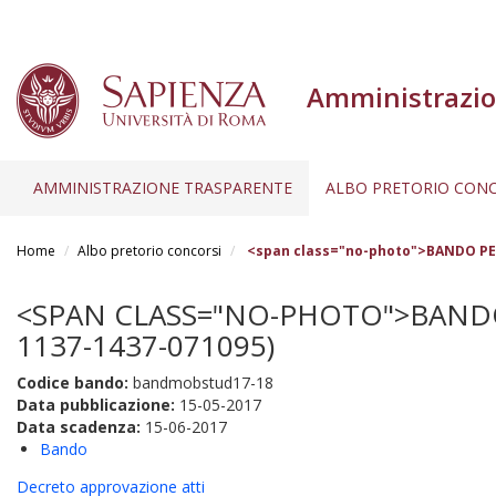
Amministrazio
AMMINISTRAZIONE TRASPARENTE
ALBO PRETORIO CONC
Salta
al
Home
Albo pretorio concorsi
<span class="no-photo">BANDO PER 
contenuto
principale
<SPAN CLASS="NO-PHOTO">BANDO P
1137-1437-071095)
Codice bando:
bandmobstud17-18
Data pubblicazione:
15-05-2017
Data scadenza:
15-06-2017
Bando
Decreto approvazione atti