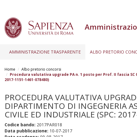
Amministrazio
AMMINISTRAZIONE TRASPARENTE
ALBO PRETORIO CONC
Salta
al
Home
Albo pretorio concorsi
contenuto
Procedura valutativa upgrade PA n. 1 posto per Prof. II fascia SC 
2017-1151-1461-078480)
principale
PROCEDURA VALUTATIVA UPGRADE PA
DIPARTIMENTO DI INGEGNERIA AS
CIVILE ED INDUSTRIALE (SPC: 2017
Codice bando:
2017PAR018
Data pubblicazione:
10-07-2017
Data scadenza:
09-08-2017