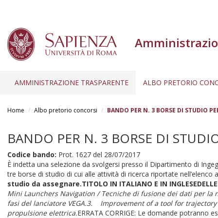
Amministrazio
AMMINISTRAZIONE TRASPARENTE
ALBO PRETORIO CONC
Salta
al
Home
Albo pretorio concorsi
BANDO PER N. 3 BORSE DI STUDIO PER 
contenuto
principale
BANDO PER N. 3 BORSE DI STUDIO 
Codice bando:
Prot. 1627 del 28/07/2017
È indetta una selezione da svolgersi presso il Dipartimento di Inge
tre borse di studio di cui alle attività di ricerca riportate nell’elenco 
studio da assegnare.
TITOLO IN ITALIANO E IN INGLESE
DELLE
Mini Launchers Navigation / Tecniche di fusione dei dati per la n
fasi del lanciatore VEGA.
3.
Improvement of a tool for trajectory
propulsione elettrica.
ERRATA CORRIGE: Le domande potranno essere 