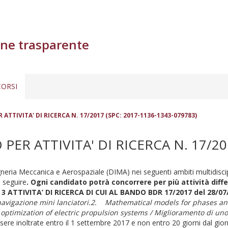
ne trasparente
ORSI
ATTIVITA' DI RICERCA N. 17/2017 (SPC: 2017-1136-1343-079783)
PER ATTIVITA' DI RICERCA N. 17/201
gneria Meccanica e Aerospaziale (DIMA) nei seguenti ambiti multidiscip
a seguire
. Ogni candidato potrà concorrere per più attività diff
 3 ATTIVITA’ DI RICERCA DI CUI AL BANDO BDR 17/2017 del 28/0
avigazione mini lanciatori.
2.
Mathematical models for phases anal
 optimization of electric propulsion systems
/
Miglioramento di uno 
inoltrate entro il 1 settembre 2017 e non entro 20 giorni dal giorno