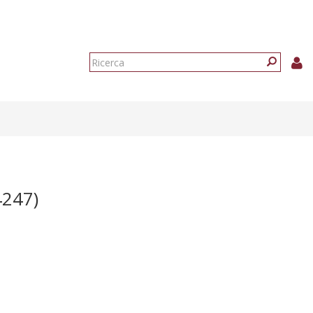
Form
di
Ricerca
ricerca
247)