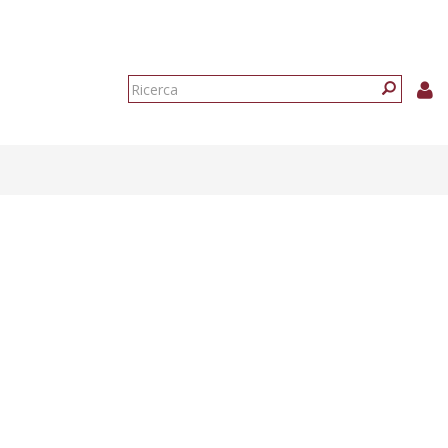
Form
di
Ricerca
ricerca