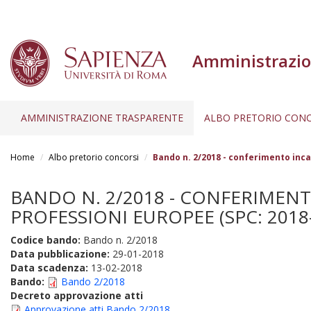
Amministrazio
AMMINISTRAZIONE TRASPARENTE
ALBO PRETORIO CONC
Salta
al
Home
Albo pretorio concorsi
Bando n. 2/2018 - conferimento inc
contenuto
principale
BANDO N. 2/2018 - CONFERIMEN
PROFESSIONI EUROPEE (SPC: 2018
Codice bando:
Bando n. 2/2018
Data pubblicazione:
29-01-2018
Data scadenza:
13-02-2018
Bando:
Bando 2/2018
Decreto approvazione atti
Approvazione atti Bando 2/2018