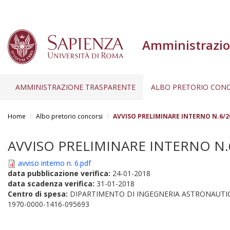
Amministrazio
AMMINISTRAZIONE TRASPARENTE
ALBO PRETORIO CONC
Salta
al
Home
Albo pretorio concorsi
AVVISO PRELIMINARE INTERNO N.6/20
contenuto
principale
AVVISO PRELIMINARE INTERNO N.6/
avviso interno n. 6.pdf
data pubblicazione verifica:
24-01-2018
data scadenza verifica:
31-01-2018
Centro di spesa:
DIPARTIMENTO DI INGEGNERIA ASTRONAUTIC
1970-0000-1416-095693