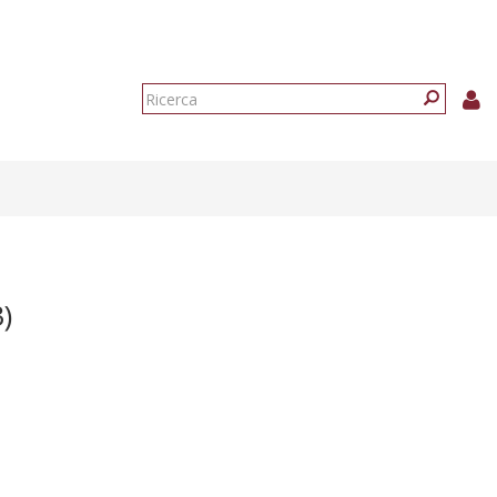
Form
di
Ricerca
ricerca
)