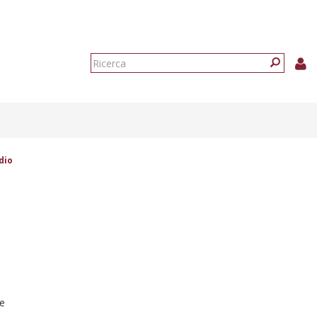
Form
di
Ricerca
ricerca
dio
ne