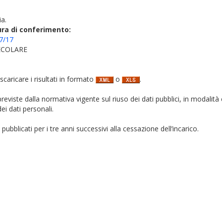
ia.
ura di conferimento:
 7/17
ECOLARE
 scaricare i risultati in formato
o
.
i previste dalla normativa vigente sul riuso dei dati pubblici, in modalità 
ei dati personali.
pubblicati per i tre anni successivi alla cessazione dell’incarico.