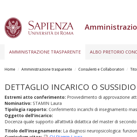
Amministrazio
AMMINISTRAZIONE TRASPARENTE
ALBO PRETORIO CONC
Salta
al
Home
Amministrazione trasparente
Consulenti e Collaboratori
Tito
contenuto
principale
DETTAGLIO INCARICO O SUSSIDIO
Estremi atto conferimento:
Provvedimento di approvazione att
Nominativo:
STAMIN Laura
Tipologia rapporto:
Conferimento incarichi di insegnamento mas
Oggetto dell'incarico:
Docenza quale supporto all’attività didattica del master di secondo l
Titolo dell'insegnamento:
La diagnosi neuropsicologica: funzioni
Curriculum vitae:
CV Stamin Laura