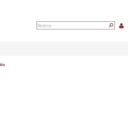
Form
di
Ricerca
ricerca
dio